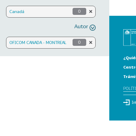
Canadá
0
Autor
OFICOM CANADA - MONTREAL
0
¿Quié
Centr
Trámi
POLÍT
In