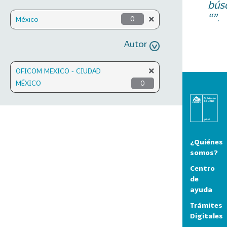
bús
“”.
México
0
Autor
OFICOM MEXICO - CIUDAD
MÉXICO
0
¿Quiénes
somos?
Centro
de
ayuda
Trámites
Digitales