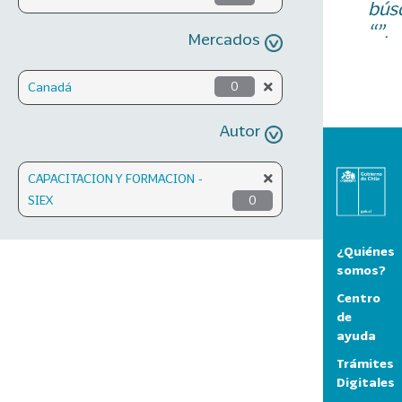
bús
“”.
Mercados
Canadá
0
Autor
CAPACITACION Y FORMACION -
SIEX
0
¿Quiénes
somos?
Centro
de
ayuda
Trámites
Digitales