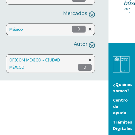
bús
“”.
Mercados
México
0
Autor
OFICOM MEXICO - CIUDAD
MÉXICO
0
¿Quiénes
somos?
Centro
de
ayuda
Trámites
Digitales