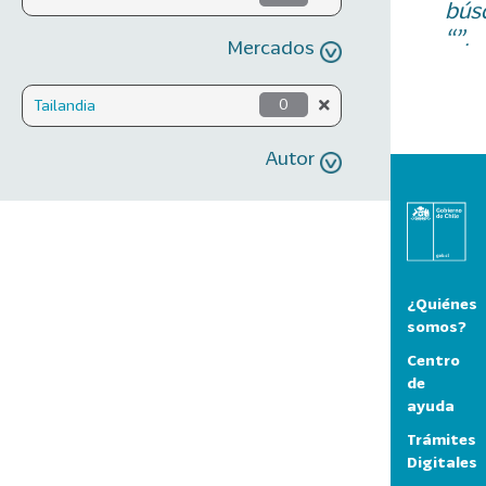
bús
“”.
Mercados
Tailandia
0
Autor
¿Quiénes
somos?
Centro
de
ayuda
Trámites
Digitales