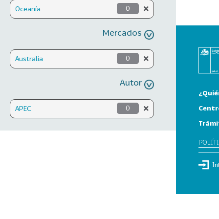
Oceanía
0
Mercados
Australia
0
Autor
¿Quié
Centr
APEC
0
Trámi
POLÍT
In