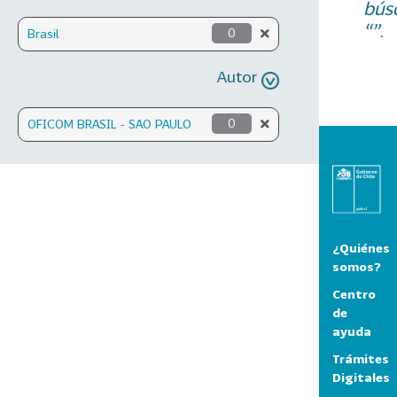
bús
“”.
Brasil
0
Autor
OFICOM BRASIL - SAO PAULO
0
¿Quiénes
somos?
Centro
de
ayuda
Trámites
Digitales