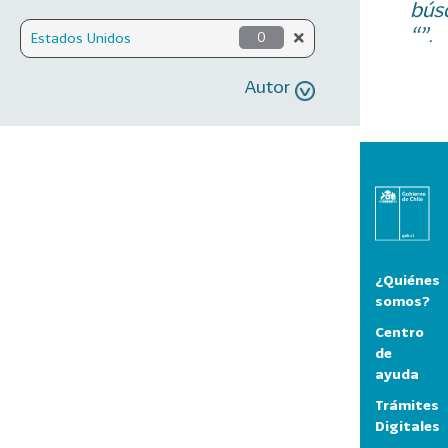
bús
“”.
Estados Unidos
0
Autor
¿Quiénes
somos?
Centro
de
ayuda
Trámites
Digitales