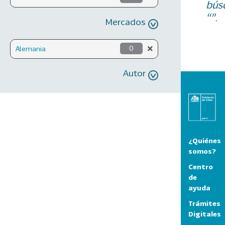
bús
“”.
Mercados
Alemania
0
Autor
¿Quiénes
somos?
Centro
de
ayuda
Trámites
Digitales