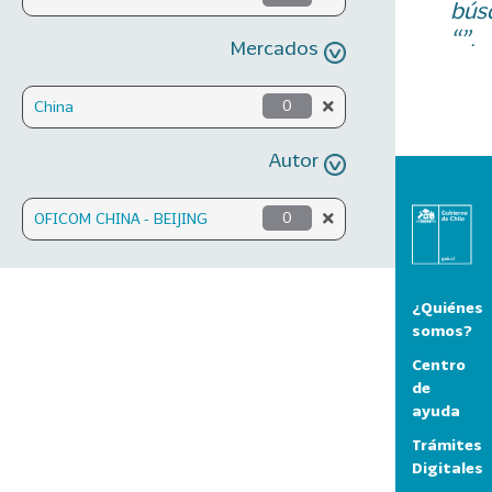
bús
“”.
Mercados
China
0
Autor
OFICOM CHINA - BEIJING
0
¿Quiénes
somos?
Centro
de
ayuda
Trámites
Digitales