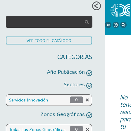
VER TODO EL CATÁLOGO
CATEGORÍAS
Año Publicación
Sectores
No
Servicios Innovación
0
ten
res
Zonas Geográficas
par
tu
Todas Las Zonas Geográficas
0