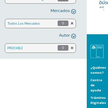
bús
“”.
Mercados
Todos Los Mercados
0
Autor
PROCHILE
0
¿Quiénes
somos?
Centro
de
ayuda
Trámites
Digitales