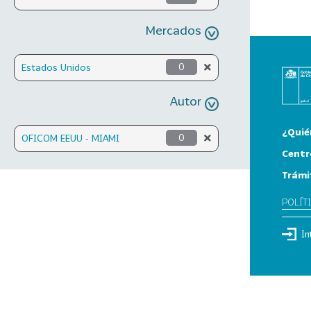
Mercados
Estados Unidos
0
Autor
¿Quié
OFICOM EEUU - MIAMI
0
Centr
Trámi
POLÍT
In