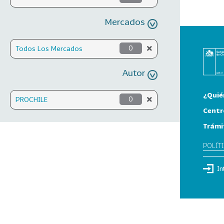
Mercados
Todos Los Mercados
0
Autor
¿Quié
PROCHILE
0
Centr
Trámi
POLÍT
In