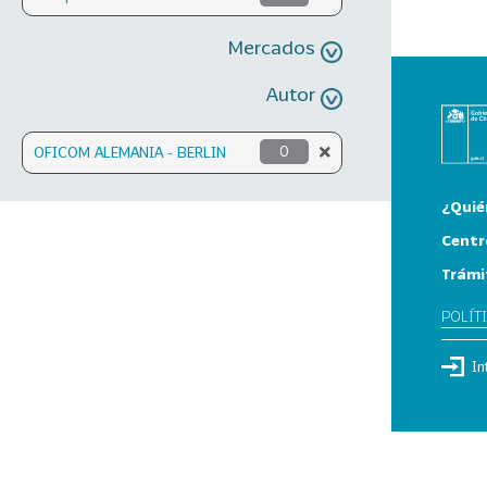
Mercados
Autor
OFICOM ALEMANIA - BERLIN
0
¿Quié
Centr
Trámi
POLÍT
In