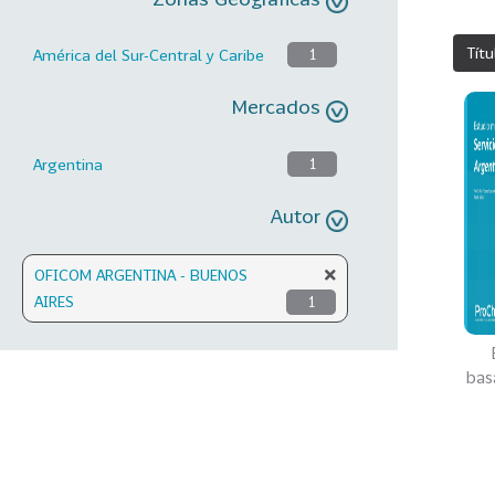
Títu
América del Sur-Central y Caribe
1
Mercados
Argentina
1
Autor
OFICOM ARGENTINA - BUENOS
AIRES
1
bas