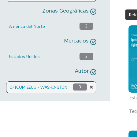
Zonas Geográficas
Rel
América del Norte
3
Mercados
Estados Unidos
3
Autor
OFICOM EEUU - WASHINGTON
3
Est
Tecn