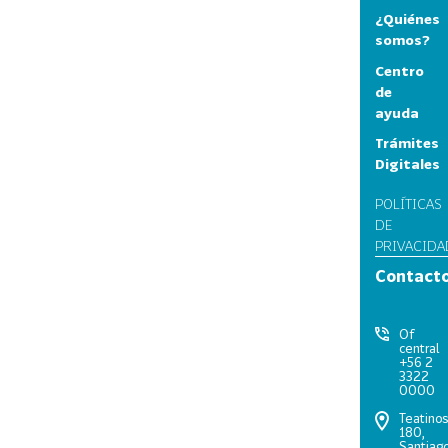
¿Quiénes
somos?
Centro
de
ayuda
Trámites
Digitales
POLÍTICAS
DE
PRIVACIDA
Contact
Of
central
+56 2
3322
0000
Teatino
180,
Santiago