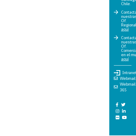
Chile.
Contact
nuestra
Of.
Regiona
aquí
Contact
nuestra
Of.
Comerci
en el m
aquí
Intrane
Webmail
Webmail
365