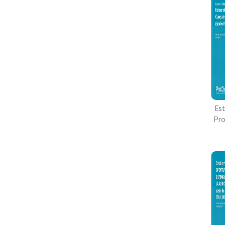
Es
Pro