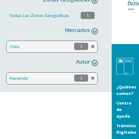
bús
“”.
Todas Las Zonas Geográficas
1
Mercados
Chile
1
Autor
Hacienda
1
¿Quiénes
somos?
Centro
de
ayuda
Trámites
Digitales