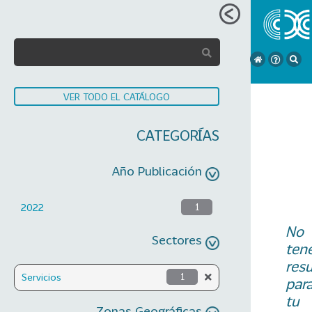
VER TODO EL CATÁLOGO
CATEGORÍAS
Año Publicación
2022
1
No
Sectores
ten
res
Servicios
1
par
tu
Zonas Geográficas