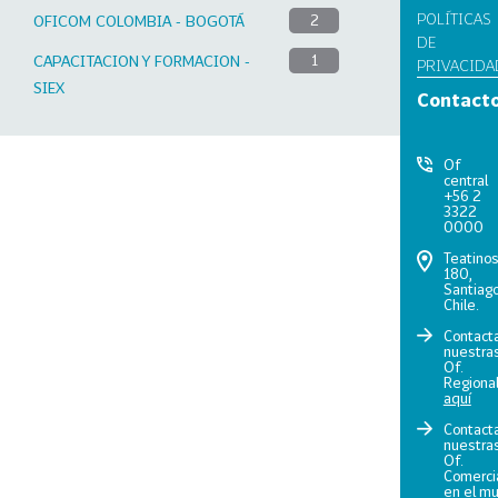
POLÍTICAS
OFICOM COLOMBIA - BOGOTÁ
2
DE
CAPACITACION Y FORMACION -
1
PRIVACIDA
SIEX
Contact
Of
central
+56 2
3322
0000
Teatino
180,
Santiago
Chile.
Contact
nuestra
Of.
Regiona
aquí
Contact
nuestra
Of.
Comerci
en el m