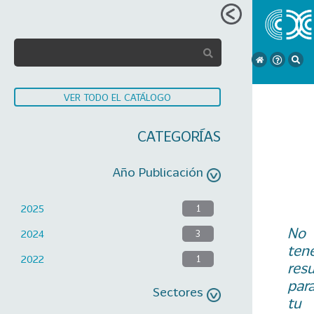
VER TODO EL CATÁLOGO
CATEGORÍAS
Año Publicación
2025
1
No
2024
3
ten
2022
1
res
par
Sectores
tu