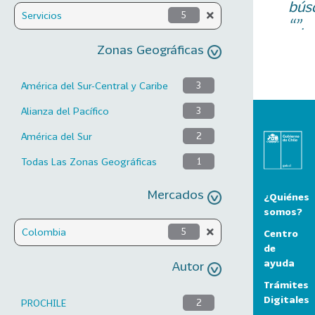
bús
Servicios
5
“”.
Zonas Geográficas
América del Sur-Central y Caribe
3
Alianza del Pacífico
3
América del Sur
2
Todas Las Zonas Geográficas
1
Mercados
¿Quiénes
somos?
Colombia
5
Centro
de
ayuda
Autor
Trámites
Digitales
PROCHILE
2