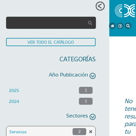
VER TODO EL CATÁLOGO
CATEGORÍAS
Año Publicación
2025
1
No
2024
1
ten
Sectores
res
par
tu
Servicios
2