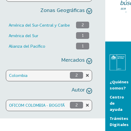
bús
“”.
Zonas Geográficas
América del Sur-Central y Caribe
2
América del Sur
1
Alianza del Pacífico
1
Mercados
Colombia
2
¿Quiénes
somos?
Autor
Centro
de
OFICOM COLOMBIA - BOGOTÁ
2
ayuda
Trámites
Digitales