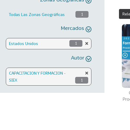
Rel
Todas Las Zonas Geográficas
1
Mercados
Estados Unidos
1
Autor
CAPACITACION Y FORMACION -
SIEX
1
Pro