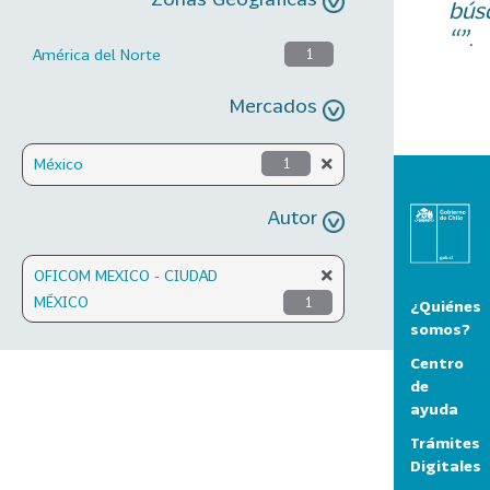
bús
“”.
América del Norte
1
Mercados
México
1
Autor
OFICOM MEXICO - CIUDAD
MÉXICO
1
¿Quiénes
somos?
Centro
de
ayuda
Trámites
Digitales