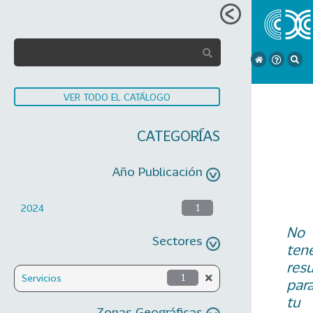
VER TODO EL CATÁLOGO
CATEGORÍAS
Año Publicación
2024
1
No
Sectores
ten
res
Servicios
1
par
tu
Zonas Geográficas