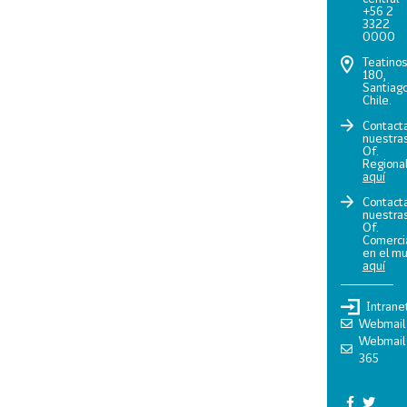
+56 2
3322
0000
Teatino
180,
Santiago
Chile.
Contact
nuestra
Of.
Regiona
aquí
Contact
nuestra
Of.
Comerci
en el m
aquí
Intrane
Webmail
Webmail
365