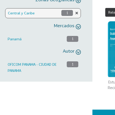
Rel
Central y Caribe
1
Mercados
Panamá
1
Autor
OFICOM PANAMA - CIUDAD DE
1
PANAMA
Est
Rec