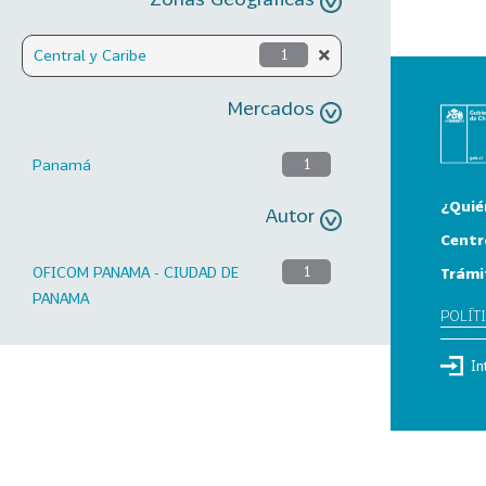
Central y Caribe
1
Mercados
Panamá
1
¿Quié
Autor
Centr
OFICOM PANAMA - CIUDAD DE
1
Trámi
PANAMA
POLÍT
In