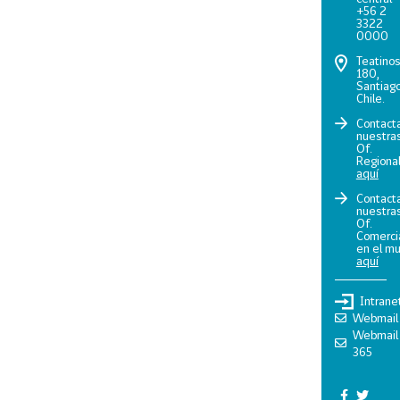
+56 2
3322
0000
Teatino
180,
Santiago
Chile.
Contact
nuestra
Of.
Regiona
aquí
Contact
nuestra
Of.
Comerci
en el m
aquí
Intrane
Webmail
Webmail
365