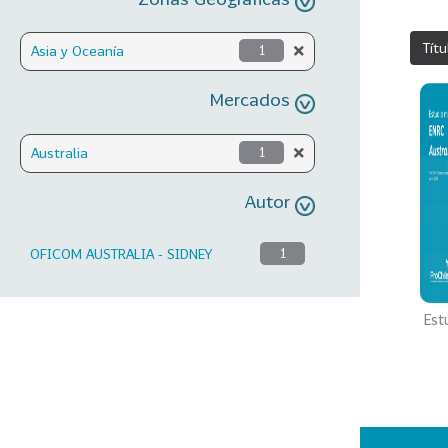
Títu
Asia y Oceanía
1
Mercados
Australia
1
Autor
OFICOM AUSTRALIA - SIDNEY
1
Est