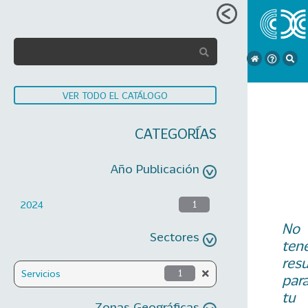
VER TODO EL CATÁLOGO
CATEGORÍAS
Año Publicación
2024
1
No
Sectores
ten
res
Servicios
1
par
tu
Zonas Geográficas