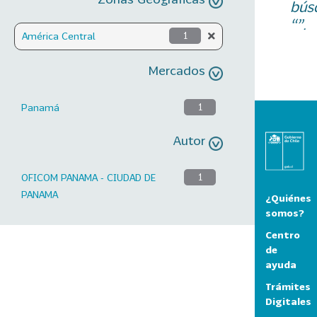
bús
“”.
América Central
1
Mercados
Panamá
1
Autor
OFICOM PANAMA - CIUDAD DE
1
PANAMA
¿Quiénes
somos?
Centro
de
ayuda
Trámites
Digitales