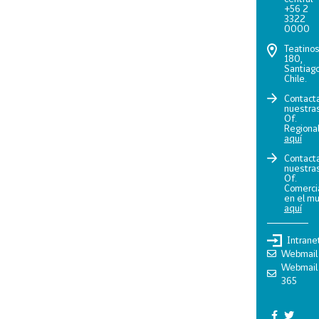
+56 2
3322
0000
Teatino
180,
Santiago
Chile.
Contact
nuestra
Of.
Regiona
aquí
Contact
nuestra
Of.
Comerci
en el m
aquí
Intrane
Webmail
Webmail
365