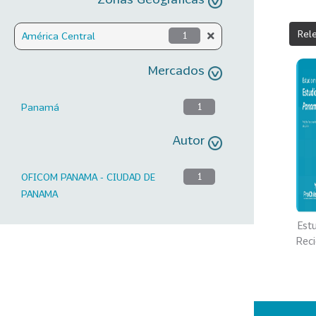
Rel
América Central
1
Mercados
Panamá
1
Autor
OFICOM PANAMA - CIUDAD DE
1
PANAMA
Est
Rec