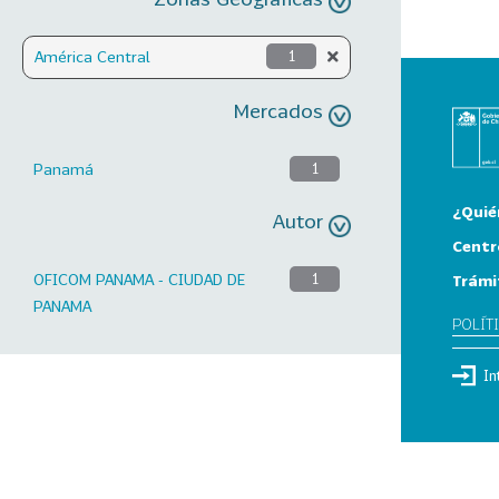
América Central
1
Mercados
Panamá
1
¿Quié
Autor
Centr
OFICOM PANAMA - CIUDAD DE
1
Trámi
PANAMA
POLÍT
In