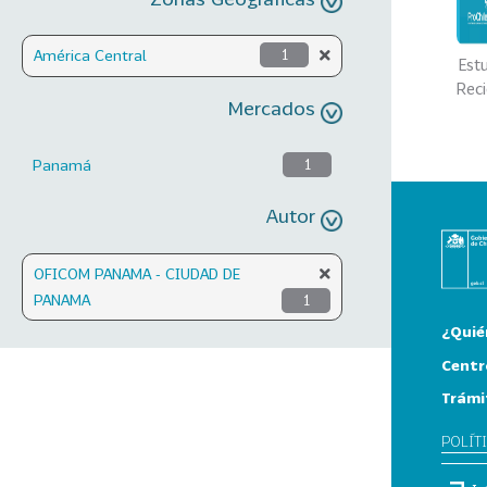
América Central
1
Est
Rec
Mercados
Panamá
1
Autor
OFICOM PANAMA - CIUDAD DE
PANAMA
1
¿Quié
Centr
Trámi
POLÍT