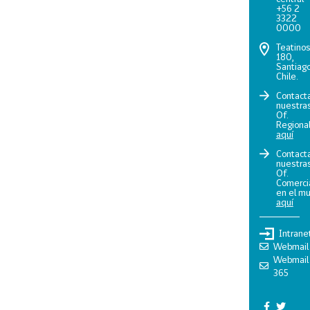
+56 2
3322
0000
Teatino
180,
Santiago
Chile.
Contact
nuestra
Of.
Regiona
aquí
Contact
nuestra
Of.
Comerci
en el m
aquí
Intrane
Webmail
Webmail
365