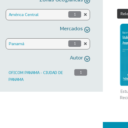
Rel
América Central
1
Mercados
Panamá
1
Autor
OFICOM PANAMA - CIUDAD DE
1
PANAMA
Est
Rec