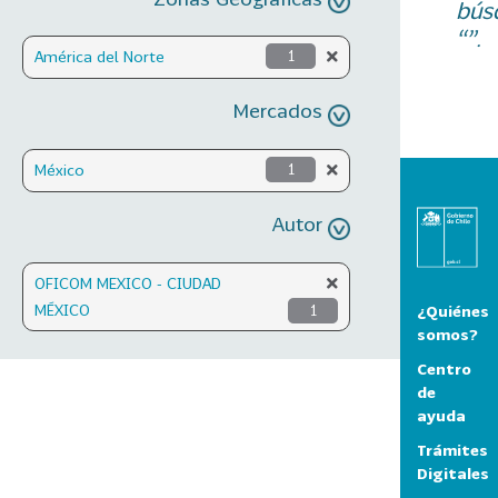
bús
“”.
América del Norte
1
Mercados
México
1
Autor
OFICOM MEXICO - CIUDAD
MÉXICO
1
¿Quiénes
somos?
Centro
de
ayuda
Trámites
Digitales