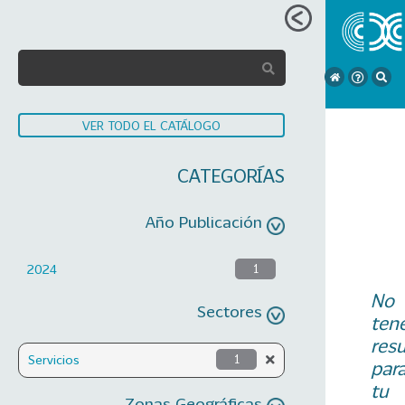
VER TODO EL CATÁLOGO
CATEGORÍAS
Año Publicación
2024
1
No
Sectores
ten
res
Servicios
1
par
tu
Zonas Geográficas