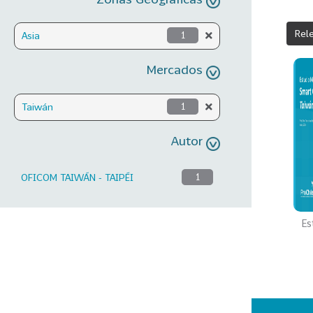
Rel
Asia
1
Mercados
Taiwán
1
Autor
OFICOM TAIWÁN - TAIPÉI
1
Es