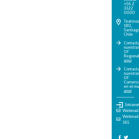
+56 2
3322
0000
Teatino
180,
Santiago
Chile.
Contact
nuestra
Of.
Regiona
aquí
Contact
nuestra
Of.
Comerci
en el m
aquí
Intrane
Webmail
Webmail
365