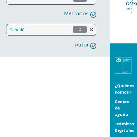
bús
“”.
Mercados
Canadá
0
Autor
¿Quiénes
somos?
Centro
de
ayuda
Trámites
Digitales