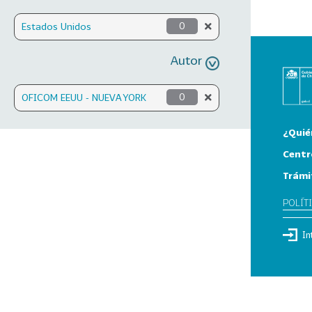
Estados Unidos
0
Autor
OFICOM EEUU - NUEVA YORK
0
¿Quié
Centr
Trámi
POLÍT
In