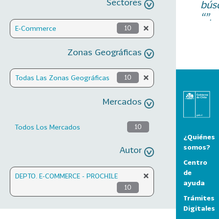
Sectores
bús
“”.
E-Commerce
10
Zonas Geográficas
Todas Las Zonas Geográficas
10
Mercados
Todos Los Mercados
10
¿Quiénes
somos?
Autor
Centro
de
DEPTO. E-COMMERCE - PROCHILE
ayuda
10
Trámites
Digitales