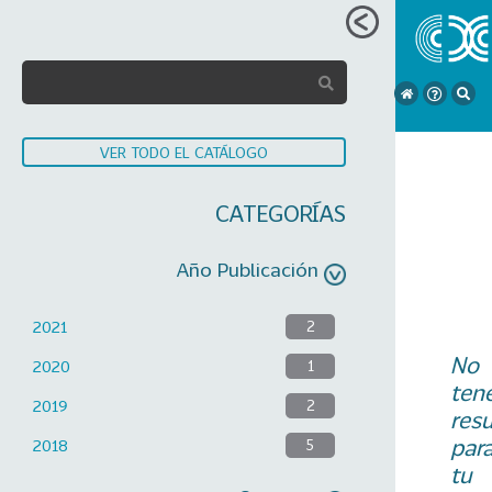
VER TODO EL CATÁLOGO
CATEGORÍAS
Año Publicación
2021
2
No
2020
1
ten
2019
2
res
par
2018
5
tu