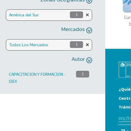
América del Sur
1
Cur
b
Mercados
Todos Los Mercados
1
Autor
CAPACITACION Y FORMACION -
1
SIEX
¿Quié
Centr
Trámi
POLÍT