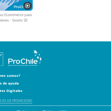
so Ecommerce para
ienes - Sesión III
nes somos?
o de ayuda
tes Digitales
ICAS DE PRIVACIDAD