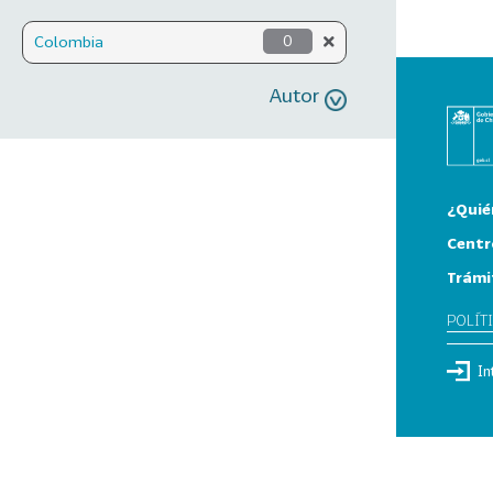
Colombia
0
Autor
¿Quié
Centr
Trámi
POLÍT
In