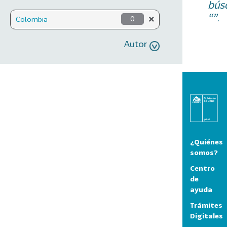
bús
“”.
Colombia
0
Autor
¿Quiénes
somos?
Centro
de
ayuda
Trámites
Digitales