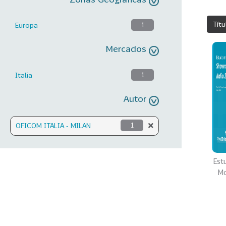
Títu
Europa
1
Mercados
Italia
1
Autor
OFICOM ITALIA - MILAN
1
Est
Mo