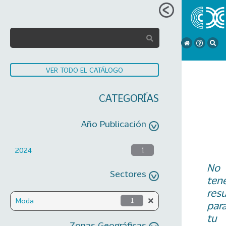
VER TODO EL CATÁLOGO
CATEGORÍAS
Año Publicación
2024
1
No
Sectores
ten
res
Moda
1
par
tu
Zonas Geográficas