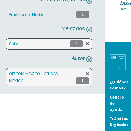
bús
“”.
América del Norte
1
Mercados
Chile
1
Autor
OFICOM MEXICO - CIUDAD
MÉXICO
1
¿Quiénes
somos?
Centro
de
ayuda
Trámites
Digitales