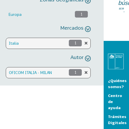
bús
“”.
Europa
1
Mercados
Italia
1
Autor
OFICOM ITALIA - MILAN
1
¿Quiénes
somos?
Centro
de
ayuda
Trámites
Digitales