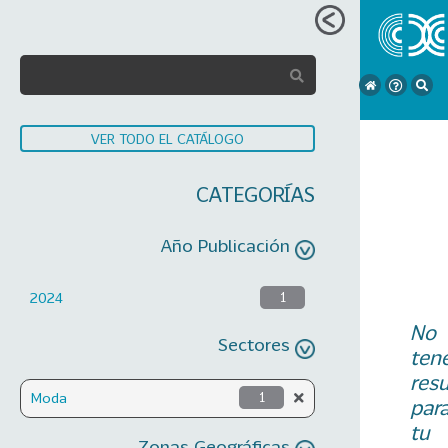
VER TODO EL CATÁLOGO
CATEGORÍAS
Año Publicación
2024
1
No
Sectores
ten
res
Moda
1
par
tu
Zonas Geográficas