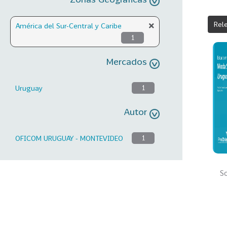
Rel
América del Sur-Central y Caribe
1
Mercados
Uruguay
1
Autor
OFICOM URUGUAY - MONTEVIDEO
1
So