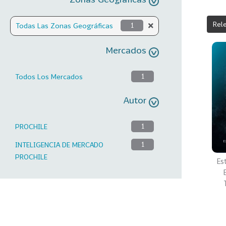
Rel
Todas Las Zonas Geográficas
1
Mercados
Todos Los Mercados
1
Autor
PROCHILE
1
INTELIGENCIA DE MERCADO
1
PROCHILE
Es