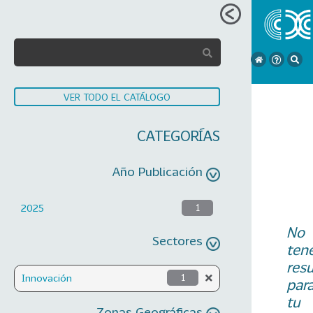
VER TODO EL CATÁLOGO
CATEGORÍAS
Año Publicación
2025
1
No
Sectores
ten
res
Innovación
1
par
tu
Zonas Geográficas