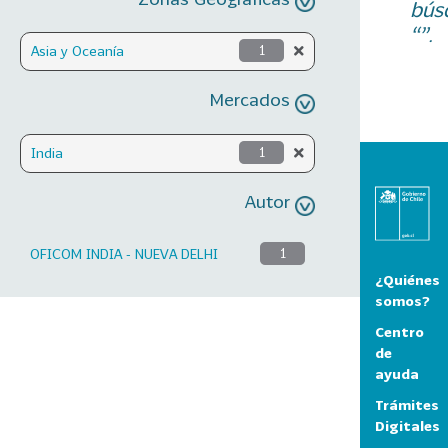
bús
“”.
Asia y Oceanía
1
Mercados
India
1
Autor
OFICOM INDIA - NUEVA DELHI
1
¿Quiénes
somos?
Centro
de
ayuda
Trámites
Digitales