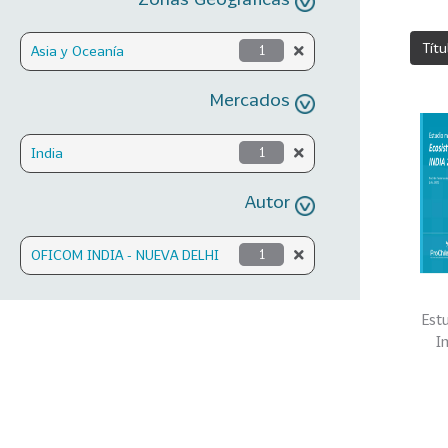
Títu
Asia y Oceanía
1
Mercados
India
1
Autor
OFICOM INDIA - NUEVA DELHI
1
Est
I