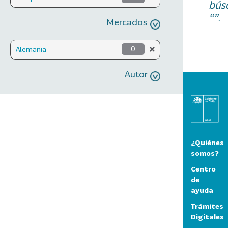
bús
“”.
Mercados
Alemania
0
Autor
¿Quiénes
somos?
Centro
de
ayuda
Trámites
Digitales