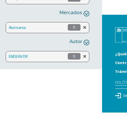
Mercados
Alemania
0
Autor
¿Quié
ENDEAVOR
0
Centr
Trámi
POLÍT
In