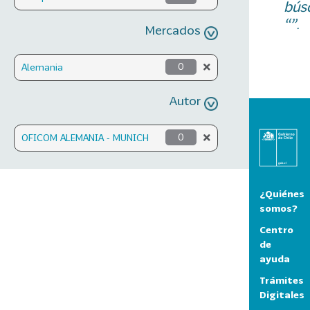
bús
“”.
Mercados
Alemania
0
Autor
OFICOM ALEMANIA - MUNICH
0
¿Quiénes
somos?
Centro
de
ayuda
Trámites
Digitales