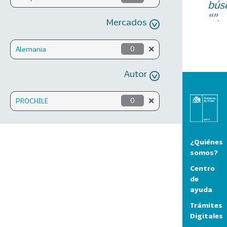
bús
“”.
Mercados
Alemania
0
Autor
PROCHILE
0
¿Quiénes
somos?
Centro
de
ayuda
Trámites
Digitales