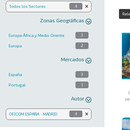
Todos los Sectores
4
Rel
Zonas Geográficas
Europa-África y Medio Oriente
3
Europa
2
Mercados
España
3
Portugal
1
Autor
ne
OFICOM ESPAÑA - MADRID
4