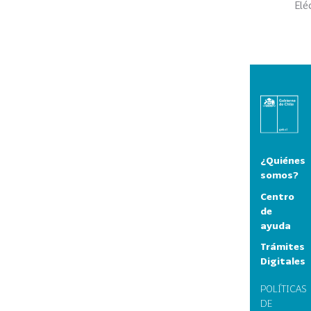
Elé
¿Quiénes
somos?
Centro
de
ayuda
Trámites
Digitales
POLÍTICAS
DE