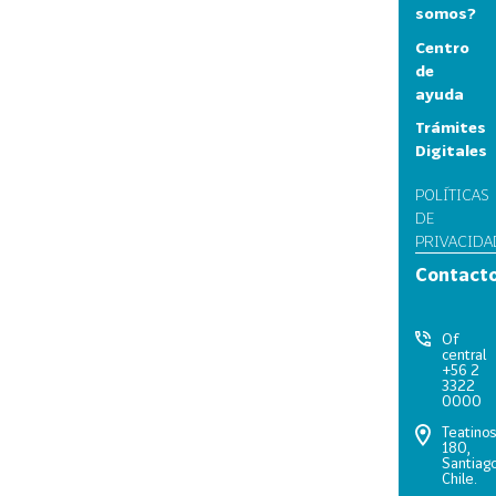
somos?
Centro
de
ayuda
Trámites
Digitales
POLÍTICAS
DE
PRIVACIDA
Contact
Of
central
+56 2
3322
0000
Teatino
180,
Santiago
Chile.