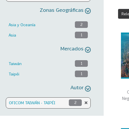
Zonas Geográficas
Rel
Asia y Oceanía
2
Asia
1
Mercados
Taiwán
1
Taipéi
1
Autor
C
Neg
OFICOM TAIWÁN - TAIPÉI
2